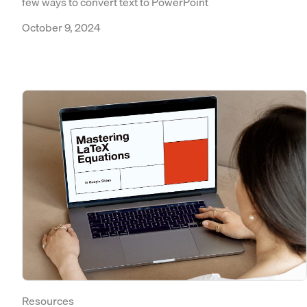
few ways to convert text to PowerPoint
October 9, 2024
Resources