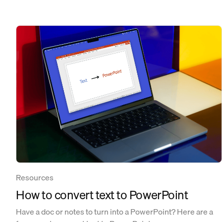
Resources
How to convert text to PowerPoint
Have a doc or notes to turn into a PowerPoint? Here are a