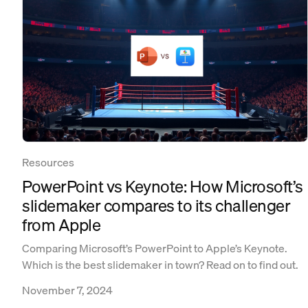
Resources
PowerPoint vs Keynote: How Microsoft’s
slidemaker compares to its challenger
from Apple
Comparing Microsoft’s PowerPoint to Apple’s Keynote.
Which is the best slidemaker in town? Read on to find out.
November 7, 2024