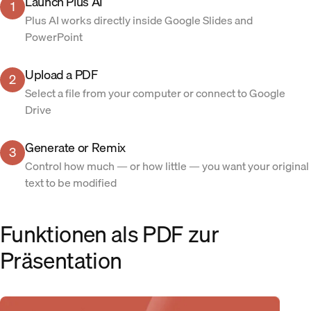
Launch Plus AI
1
Plus AI works directly inside Google Slides and
PowerPoint
Upload a PDF
2
Select a file from your computer or connect to Google
Drive
Generate or Remix
3
Control how much — or how little — you want your original
text to be modified
Funktionen als PDF zur
Präsentation