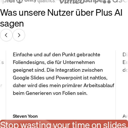
Was unsere Nutzer über Plus AI
sagen
Einfache und auf den Punkt gebrachte
Di
Es
Foliendesigns, die für Unternehmen
Es
geeignet sind. Die Integration zwischen
do
Google Slides und Powerpoint ist nahtlos,
r
daher wird dies mein primärer Arbeitsablauf
beim Generieren von Folien sein.
Steven Yoon
Av
Stop wasting your time on slides.