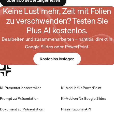
Über 800 Bewertungen lesen
Keine Lust mehr, Zeit mit Folien
zu verschwenden? Testen Sie
Plus AI kostenlos.
Bearbeiten und zusammenarbeiten – nahtlos, direkt in
Google Slides oder PowerPoint.
Kostenlos loslegen
KI-Präsentationsersteller
KI-Add-in für PowerPoint
Prompt zu Präsentation
KI-Add-on für Google Slides
Dokument zu Präsentation
Präsentations-API