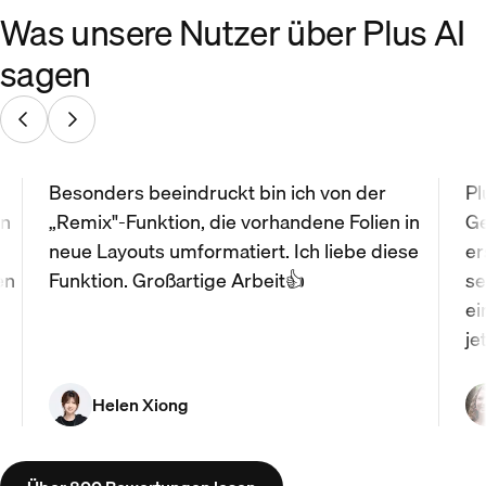
Was unsere Nutzer über Plus AI
sagen
Besonders beeindruckt bin ich von der
Pl
nn
„Remix"-Funktion, die vorhandene Folien in
Ge
neue Layouts umformatiert. Ich liebe diese
er
en
Funktion. Großartige Arbeit👍
se
ei
je
Helen Xiong