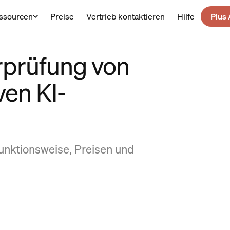
ssourcen
Preise
Vertrieb kontaktieren
Hilfe
Plus 
rprüfung von
ven KI-
unktionsweise, Preisen und