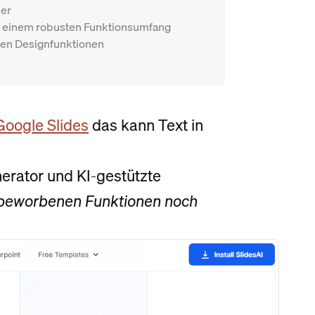
ler
it einem robusten Funktionsumfang
rten Designfunktionen
Google Slides
das kann Text in
nerator und KI-gestützte
r beworbenen Funktionen noch