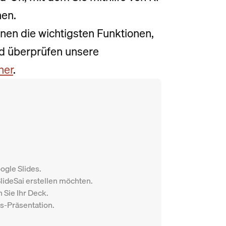
nen.
hnen die wichtigsten Funktionen,
d überprüfen unsere
her
.
oogle Slides.
SlideSai erstellen möchten.
 Sie Ihr Deck.
es-Präsentation.