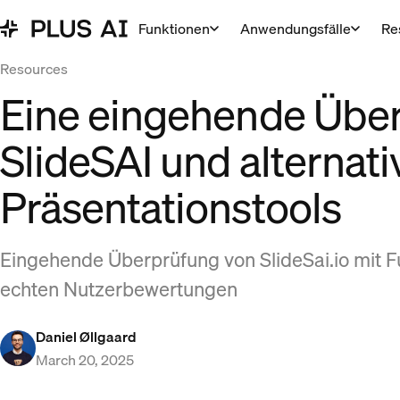
Funktionen
Anwendungsfälle
Re
Resources
Eine eingehende Übe
SlideSAI und alternati
Präsentationstools
Eingehende Überprüfung von SlideSai.io mit F
echten Nutzerbewertungen
Daniel Øllgaard
March 20, 2025