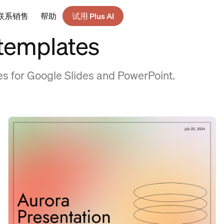
联系销售
帮助
试用 Plus AI
 templates
es for Google Slides and PowerPoint.