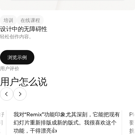
培训
在线课程
设计中的无障碍性
轻松创作内容。
浏览示例
用户评价
用户怎么说
最好
我对“Remix”功能印象尤其深刻，它能把现有
P
词
幻灯片重新排版成新的版式。我很喜欢这个
要
成
功能，干得漂亮👍
挑