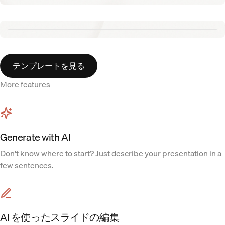
Tennis template
Aurora template
テンプレートを見る
More features
Generate with AI
Don't know where to start? Just describe your presentation in a
few sentences.
AI を使ったスライドの編集