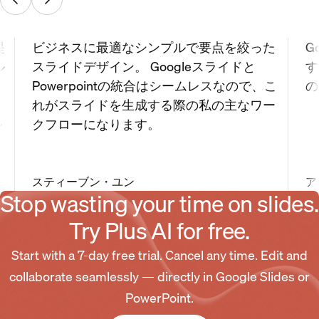
提
ビジネスに最適なシンプルで要点を絞った
G
ル
スライドデザイン。 Googleスライドと
す
よ
Powerpointの統合はシームレスなので、こ
の
ッ
れがスライドを生成する際の私の主なワー
ル
クフローになります。
スティーブン・ユン
ア
Stop wasting your time on slides.
Try Plus AI for free.
Start with a 7-day free trial. Cancel any time. Edit and
collaborate seamlessly — directly in Google Slides or
PowerPoint.