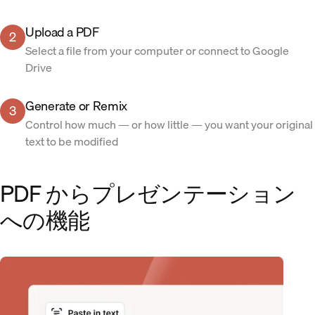
Upload a PDF
2
Select a file from your computer or connect to Google
Drive
Generate or Remix
3
Control how much — or how little — you want your original
text to be modified
PDF からプレゼンテーション
への機能