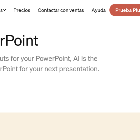
os
Precios
Contactar con ventas
Ayuda
Prueba Plu
rPoint
ts for your PowerPoint, AI is the
rPoint for your next presentation.