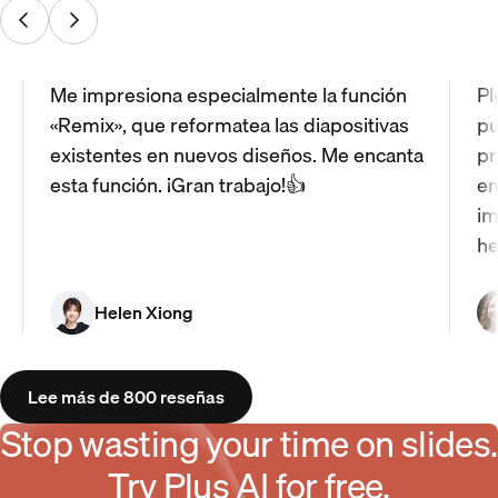
Me impresiona especialmente la función
Pl
«Remix», que reformatea las diapositivas
pu
existentes en nuevos diseños. Me encanta
pr
r
esta función. ¡Gran trabajo!👍
en
im
he
Helen Xiong
Lee más de 800 reseñas
Stop wasting your time on slides.
Try Plus AI for free.