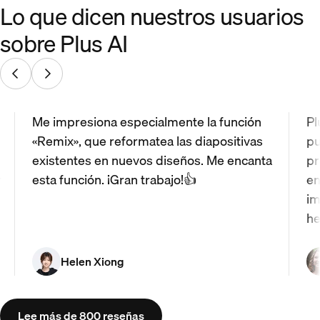
Lo que dicen nuestros usuarios
sobre Plus AI
Me impresiona especialmente la función
Pl
«Remix», que reformatea las diapositivas
pu
existentes en nuevos diseños. Me encanta
pr
r
esta función. ¡Gran trabajo!👍
en
im
he
Helen Xiong
Lee más de 800 reseñas