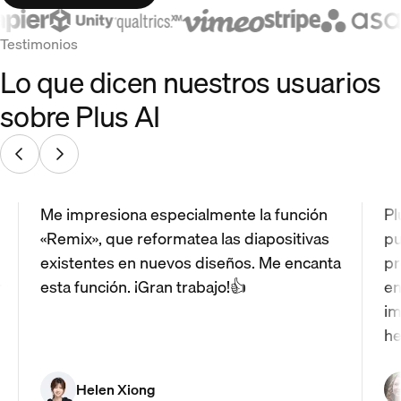
Testimonios
Lo que dicen nuestros usuarios
sobre Plus AI
Me impresiona especialmente la función
Pl
«Remix», que reformatea las diapositivas
pu
existentes en nuevos diseños. Me encanta
pr
r
esta función. ¡Gran trabajo!👍
en
im
he
Helen Xiong