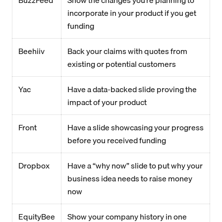
BuzzFeed
Show the changes you’re planning to
incorporate in your product if you get
funding
Beehiiv
Back your claims with quotes from
existing or potential customers
Yac
Have a data-backed slide proving the
impact of your product
Front
Have a slide showcasing your progress
before you received funding
Dropbox
Have a “why now” slide to put why your
business idea needs to raise money
now
EquityBee
Show your company history in one