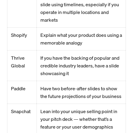
slide using timelines, especially if you
operate in multiple locations and
markets
Shopify
Explain what your product does using a
memorable analogy
Thrive
If you have the backing of popular and
Global
credible industry leaders, have a slide
showcasing it
Paddle
Have two before-after slides to show
the future projections of your business
Snapchat
Lean into your unique selling point in
your pitch deck — whether that’s a
feature or your user demographics