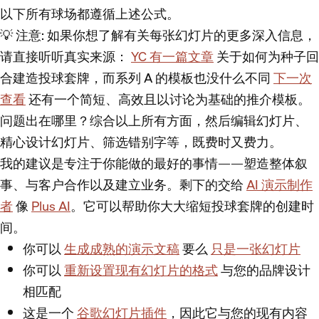
以下所有球场都遵循上述公式。
💡
注意
: 如果你想了解有关每张幻灯片的更多深入信息，
请直接听听真实来源：
YC 有一篇文章
关于如何为种子回
合建造投球套牌，而系列 A 的模板也没什么不同
下一次
查看
还有一个简短、高效且以讨论为基础的推介模板。
问题出在哪里？综合以上所有方面，然后编辑幻灯片、
精心设计幻灯片、筛选错别字等，既费时又费力。
我的建议是专注于你能做的最好的事情——塑造整体叙
事、与客户合作以及建立业务。剩下的交给
AI 演示制作
者
像
Plus AI
。它可以帮助你大大缩短投球套牌的创建时
间。
你可以
生成成熟的演示文稿
要么
只是一张幻灯片
你可以
重新设置现有幻灯片的格式
与您的品牌设计
相匹配
这是一个
谷歌幻灯片插件
，因此它与您的现有内容