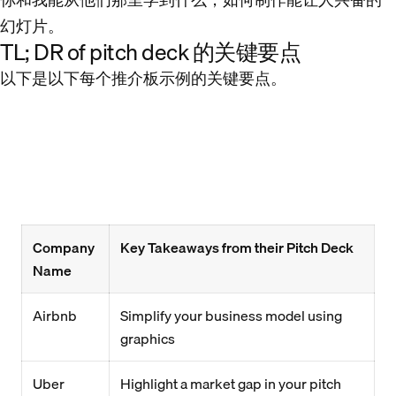
幻灯片。
TL; DR of pitch deck 的关键要点
以下是以下每个推介板示例的关键要点。
Company
Key Takeaways from their Pitch Deck
Name
Airbnb
Simplify your business model using
graphics
Uber
Highlight a market gap in your pitch