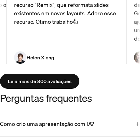
o o
recurso "Remix", que reformata slides
de
existentes em novos layouts. Adoro esse
Go
recurso. Ótimo trabalho👍
aj
um
do
Helen Xiong
Leia mais de 800 avaliações
Perguntas frequentes
Como crio uma apresentação com IA?