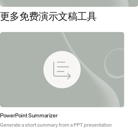
更多免费演示文稿工具
PowerPoint Summarizer
Generate a short summary from a PPT presentation