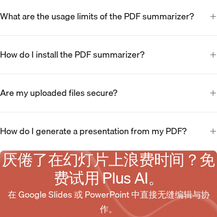
What are the usage limits of the PDF summarizer?
How do I install the PDF summarizer?
Are my uploaded files secure?
How do I generate a presentation from my PDF?
厌倦了在幻灯片上浪费时间？免
费试用 Plus AI。
在 Google Slides 或 PowerPoint 中直接无缝编辑与协
作。