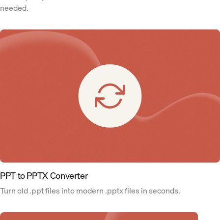
needed.
PPT to PPTX Converter
Turn old .ppt files into modern .pptx files in seconds.