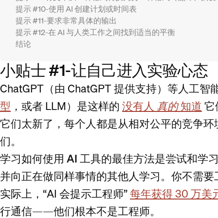
提示 #10-使用 AI 创建计划或时间表
提示 #11-要求非常具体的输出
提示 #12-在 AI 与人类工作之间找到适当的平衡
结论
小贴士 #1-让自己进入实验心态
ChatGPT（由 ChatGPT 提供支持）等人
型
，或者 LLM）是这样的
没有人
真的
知道
它
它们太新了，每个人都是从相对公平的竞争环
们。
学习如何使用 AI 工具的最佳方法是尝试和学
并向正在做同样事情的其他人学习。你不需要
实际上，“AI 会提示工程师”
每年获得 30 万
行通信——他们根本不是工程师。