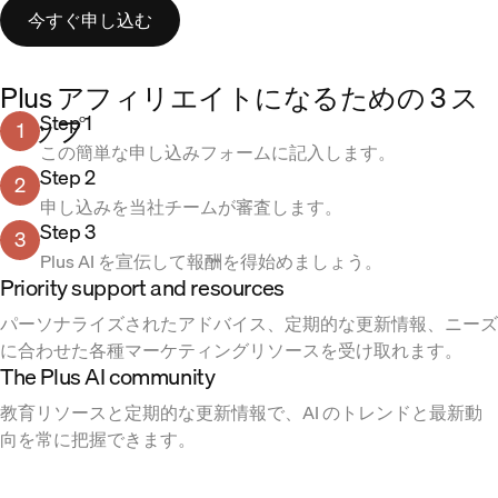
今すぐ申し込む
Plus アフィリエイトになるための 3 ス
Step 1
テップ
1
この簡単な申し込みフォームに記入します。
Step 2
2
申し込みを当社チームが審査します。
Step 3
3
Plus AI を宣伝して報酬を得始めましょう。
Priority support and resources
パーソナライズされたアドバイス、定期的な更新情報、ニーズ
に合わせた各種マーケティングリソースを受け取れます。
The Plus AI community
教育リソースと定期的な更新情報で、AI のトレンドと最新動
向を常に把握できます。