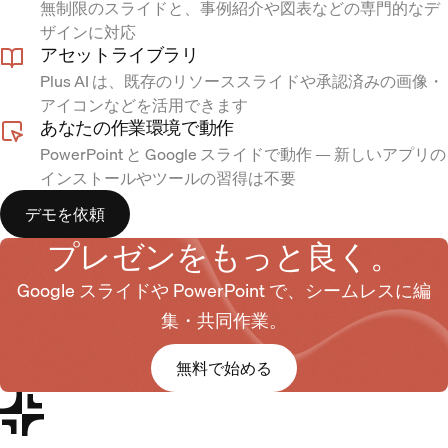
無制限のスライドと、事例紹介や図表などの専門的なデ
ザインに対応
アセットライブラリ
Plus AI は、既存のリソーススライドや承認済みの画像・
アイコンなどを活用できます
あなたの作業環境で動作
PowerPoint と Google スライドで動作 — 新しいアプリの
インストールやツールの習得は不要
デモを依頼
プレゼンをもっと良く。
Google スライドや PowerPoint で、シームレスに編
集・共同作業。
無料で始める