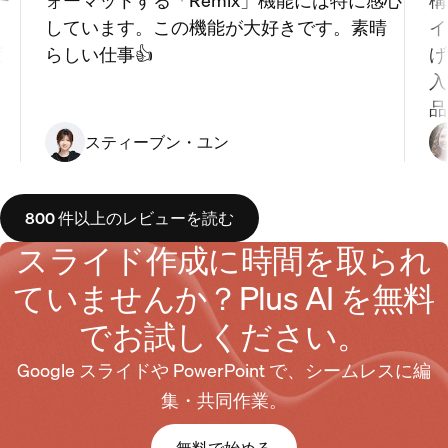
ー
ォーマットする「Remix」機能には特に感心
構
を
しています。この機能が大好きです。素晴
イ
変
らしい仕事👍
げ
入
品
スティーブン・ユン
800 件以上のレビューを読む
スライド作成に時間を取られ
ていませんか？Plus AI を無料
でお試しください。
Google スライドや PowerPoint で、シームレスに編
集・共同作業。