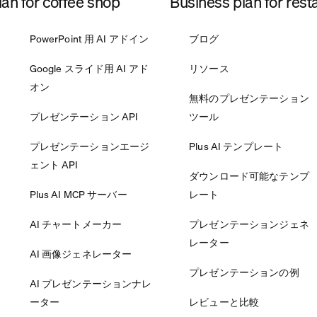
an for coffee shop
Business plan for rest
PowerPoint 用 AI アドイン
ブログ
Google スライド用 AI アド
リソース
オン
無料のプレゼンテーション
プレゼンテーション API
ツール
プレゼンテーションエージ
Plus AI テンプレート
ェント API
ダウンロード可能なテンプ
Plus AI MCP サーバー
レート
AI チャートメーカー
プレゼンテーションジェネ
レーター
AI 画像ジェネレーター
プレゼンテーションの例
AI プレゼンテーションナレ
ーター
レビューと比較