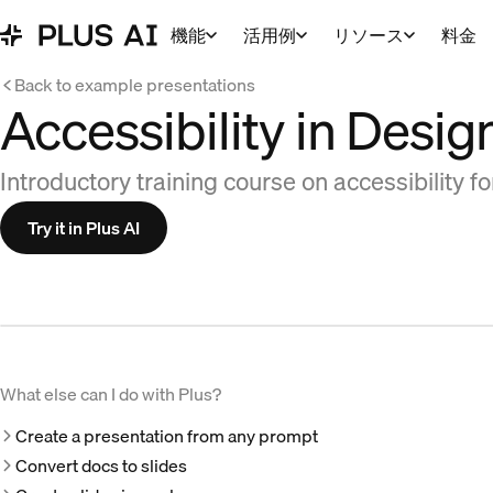
機能
活用例
リソース
料金
Back to example presentations
Accessibility in Desig
Introductory training course on accessibility f
Try it in Plus AI
What else can I do with Plus?
Create a presentation from any prompt
Convert docs to slides