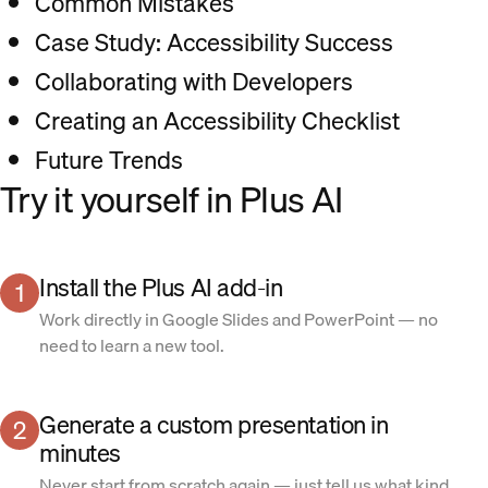
Common Mistakes
Case Study: Accessibility Success
Collaborating with Developers
Creating an Accessibility Checklist
Future Trends
Try it yourself in Plus AI
Install the Plus AI add-in
1
Work directly in Google Slides and PowerPoint — no
need to learn a new tool.
Generate a custom presentation in
2
minutes
Never start from scratch again — just tell us what kind