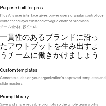
Purpose built for pros
Plus AI's user interface gives power users granular control over
content and layout instead of vague chatbot promises.
チーム全体に役立つAI
一貫性のあるブランドに沿っ
たアウトプットを生み出すよ
うチームに働きかけましょう
Custom templates
Generate slides on your organization's approved templates and
slide masters.
Prompt library
Save and share reusable prompts so the whole team works