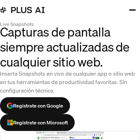
Live Snapshots
Capturas de pantalla
siempre actualizadas de
cualquier sitio web.
Inserta Snapshots en vivo de cualquier app o sitio web
en tus herramientas de productividad favoritas. Sin
configuración técnica.
Regístrate con Google
Regístrate con Microsoft