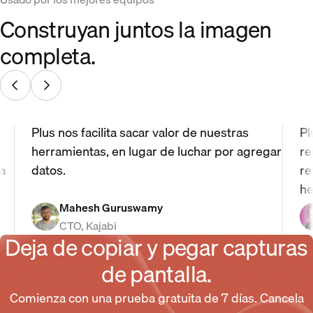
Construyan juntos la imagen
completa.
Plus nos facilita sacar valor de nuestras
Pl
herramientas, en lugar de luchar por agregar
re
 a
datos.
re
he
Mahesh Guruswamy
CTO, Kajabi
Deja de copiar y pegar capturas
de pantalla.
Comienza con una prueba gratuita de 7 días. Cancela