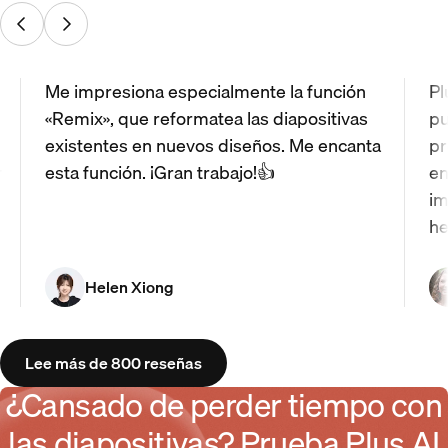
Me impresiona especialmente la función
Pl
«Remix», que reformatea las diapositivas
pu
existentes en nuevos diseños. Me encanta
pr
r
esta función. ¡Gran trabajo!👍
en
im
he
Helen Xiong
Lee más de 800 reseñas
¿Cansado de perder tiempo con
las diapositivas? Prueba Plus AI