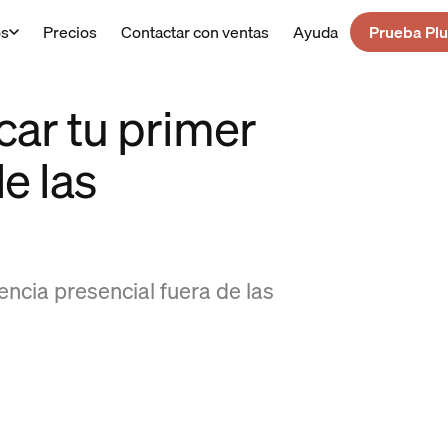
os
Precios
Contactar con ventas
Ayuda
Prueba Plu
car tu primer
e las
ncia presencial fuera de las