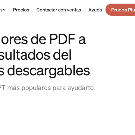
os
Precios
Contactar con ventas
Ayuda
Prueba Plu
dores de PDF a
sultados del
s descargables
PT más populares para ayudarte