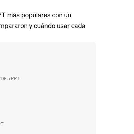
PT más populares con un
ompararon y cuándo usar cada
 PDF a PPT
PT