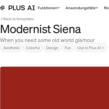
Funktionen
Anwendungsfälle
Re
Back to templates
Modernist Siena
When you need some old world glamour
Aesthetic
Colorful
Design
Fun
Use in Plus AI ⭐