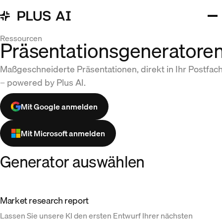
Ressourcen
Präsentationsgeneratore
Maßgeschneiderte Präsentationen, direkt in Ihr Postfac
– powered by Plus AI.
Mit Google anmelden
Mit Microsoft anmelden
Generator auswählen
Market research report
Lassen Sie unsere KI den ersten Entwurf Ihrer nächsten