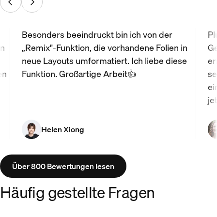
Besonders beeindruckt bin ich von der
Pl
nn
„Remix"-Funktion, die vorhandene Folien in
Ge
neue Layouts umformatiert. Ich liebe diese
er
en
Funktion. Großartige Arbeit👍
se
ei
je
Helen Xiong
Über 800 Bewertungen lesen
Häufig gestellte Fragen