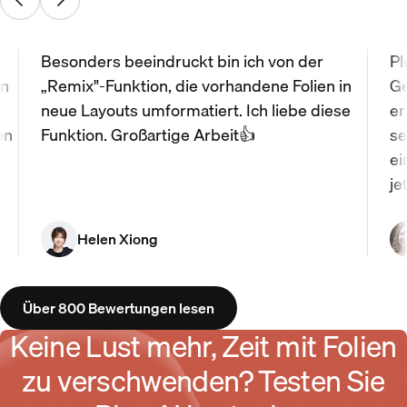
Besonders beeindruckt bin ich von der
Pl
nn
„Remix"-Funktion, die vorhandene Folien in
Ge
neue Layouts umformatiert. Ich liebe diese
er
en
Funktion. Großartige Arbeit👍
se
ei
je
Helen Xiong
Über 800 Bewertungen lesen
Keine Lust mehr, Zeit mit Folien
zu verschwenden? Testen Sie