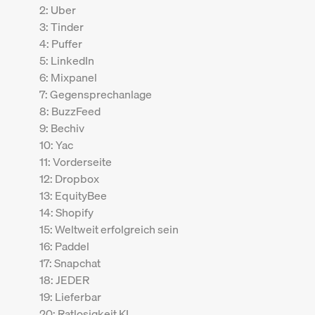
2: Uber
3: Tinder
4: Puffer
5: LinkedIn
6: Mixpanel
7: Gegensprechanlage
8: BuzzFeed
9: Bechiv
10: Yac
11: Vorderseite
12: Dropbox
13: EquityBee
14: Shopify
15: Weltweit erfolgreich sein
16: Paddel
17: Snapchat
18: JEDER
19: Lieferbar
20: Ratlosigkeit KI