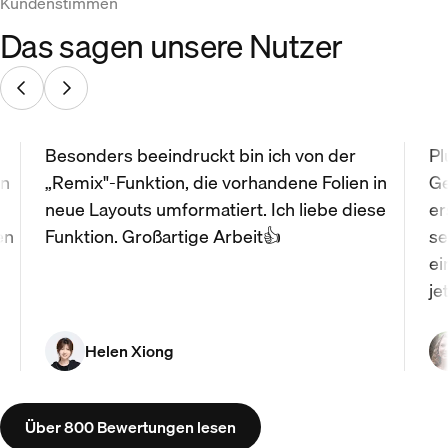
Kundenstimmen
Das sagen unsere Nutzer
Besonders beeindruckt bin ich von der
Pl
nn
„Remix"-Funktion, die vorhandene Folien in
Ge
neue Layouts umformatiert. Ich liebe diese
er
en
Funktion. Großartige Arbeit👍
se
ei
je
Helen Xiong
Über 800 Bewertungen lesen