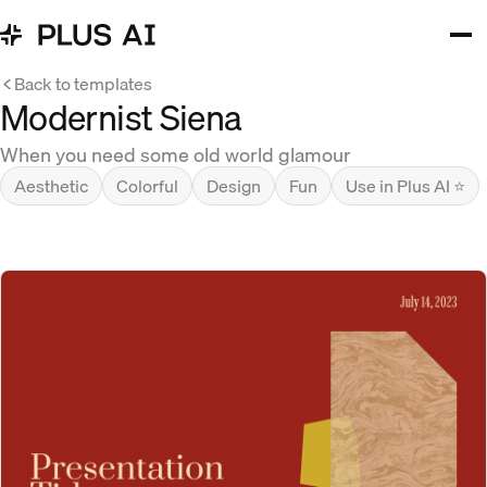
Back to templates
Modernist Siena
When you need some old world glamour
Aesthetic
Colorful
Design
Fun
Use in Plus AI ⭐