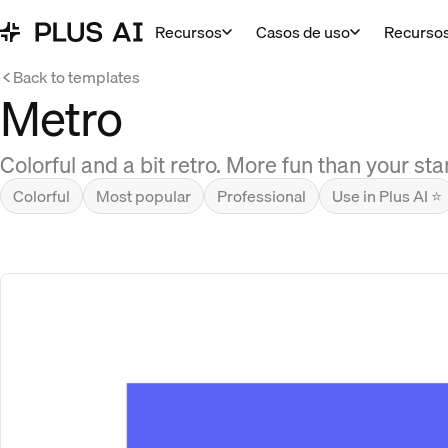
Recursos
Casos de uso
Recurso
Back to templates
Metro
Colorful and a bit retro. More fun than your s
Colorful
Most popular
Professional
Use in Plus AI ⭐