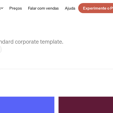
s
Preços
Falar com vendas
Ajuda
Experimente o P
tandard corporate template.