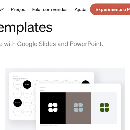
s
Preços
Falar com vendas
Ajuda
Experimente o P
templates
e with Google Slides and PowerPoint.