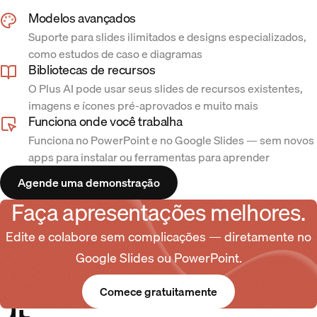
Modelos avançados
Suporte para slides ilimitados e designs especializados,
como estudos de caso e diagramas
Bibliotecas de recursos
O Plus AI pode usar seus slides de recursos existentes,
imagens e ícones pré-aprovados e muito mais
Funciona onde você trabalha
Funciona no PowerPoint e no Google Slides — sem novos
apps para instalar ou ferramentas para aprender
Agende uma demonstração
Faça apresentações melhores.
Edite e colabore sem complicações — diretamente no
Google Slides ou PowerPoint.
Comece gratuitamente