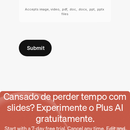
Cansado de perder tempo com
slides? Experimente o Plus AI
gratuitamente.
Start with a 7-day free trial. Cancel any time. Edit and