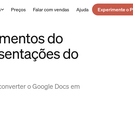
s
Preços
Falar com vendas
Ajuda
Experimente o P
mentos do
sentações do
 converter o Google Docs em