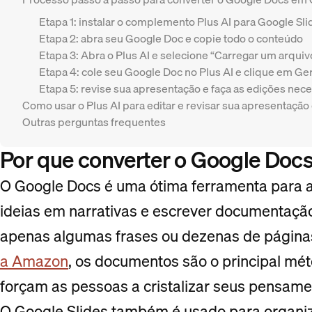
Etapa 1: instalar o complemento Plus AI para Google Sli
Etapa 2: abra seu Google Doc e copie todo o conteúdo
Etapa 3: Abra o Plus AI e selecione “Carregar um arquiv
Etapa 4: cole seu Google Doc no Plus AI e clique em Ge
Etapa 5: revise sua apresentação e faça as edições nec
Como usar o Plus AI para editar e revisar sua apresentação
Outras perguntas frequentes
Por que converter o Google Doc
O Google Docs é uma ótima ferramenta para 
ideias em narrativas e escrever documentaç
apenas algumas frases ou dezenas de págin
a Amazon
, os documentos são o principal m
forçam as pessoas a cristalizar seus pensame
O Google Slides também é usado para organiza