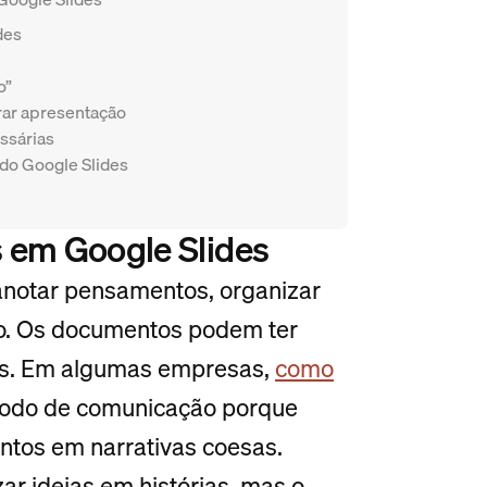
des
o”
rar apresentação
essárias
 do Google Slides
s em Google Slides
anotar pensamentos, organizar
ão. Os documentos podem ter
as. Em algumas empresas,
como
étodo de comunicação porque
ntos em narrativas coesas.
r ideias em histórias, mas o